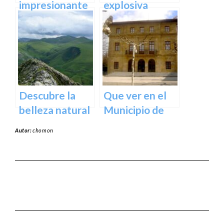
impresionante
explosiva
arte natural del
arquitectura
Bosque de Oma
del Museo
en Vizcaya
Guggenheim
Bilbao | Visita
imprescindible
Descubre la
Que ver en el
belleza natural
Municipio de
del Parque
Usurbil en
Autor:
chomon
Natural de
guipuzcoa
Aralar en tu
próxima
escapada