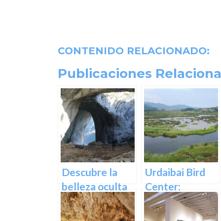
CONTENIDO RELACIONADO:
Publicaciones Relaciona
Descubre la
Urdaibai Bird
belleza oculta
Center:
de Guipuzcoa
Descubre la
en las Cuevas
vida de las aves