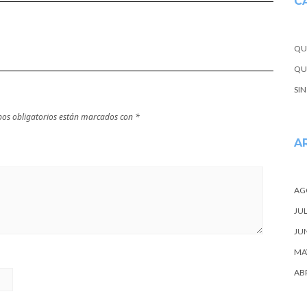
C
QU
QUE
SI
os obligatorios están marcados con
*
A
AG
JUL
JU
MA
ABR