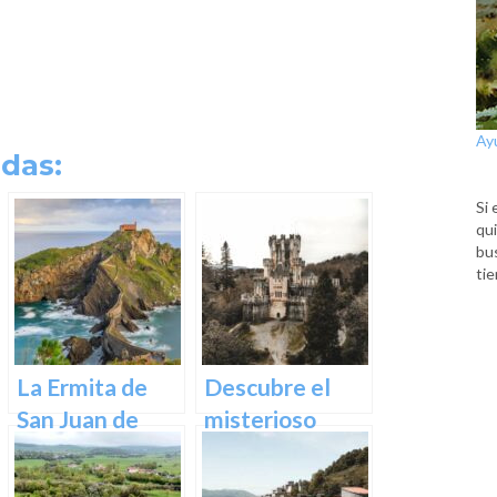
Ay
das:
Si 
qui
bu
tie
La Ermita de
Descubre el
San Juan de
misterioso
Gaztelugatxe:
encanto del
Historia, Ruta y
Castillo de