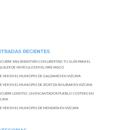
NTRADAS RECIENTES
SCUBRE SAN SEBASTIÁN CON LIBERTAD: TU GUÍA PARA EL
UILER DE VEHÍCULOS EN EL PAÍS VASCO
E VER EN EL MUNICIPIO DE GALDAMES EN VIZCAYA
E VER EN EL MUNICIPIO DE ZIORTZA-BOLIBAR EN VIZCAYA
SCUBRE LEKEITIO, UN ENCANTADOR PUEBLO COSTERO EN
ZCAYA
E VER EN EL MUNICIPIO DE MENDATA EN VIZCAYA