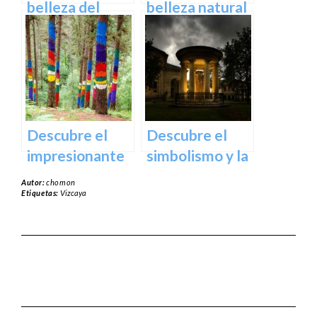
España
belleza del
belleza natural
Santuario de
del Parque
Arantzazu en
Natural de
Guipuzcoa –
Aralar en tu
Guía turística y
próxima
cultural
escapada
Descubre el
Descubre el
impresionante
simbolismo y la
arte natural del
historia del
Autor:
chomon
Bosque de Oma
Árbol de
Etiquetas:
Vizcaya
en Vizcaya
Guernica en
Vizcaya