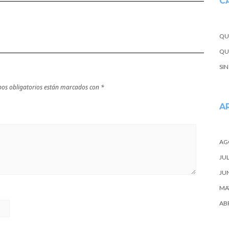
C
QU
QUE
SI
os obligatorios están marcados con
*
A
AG
JUL
JU
MA
ABR