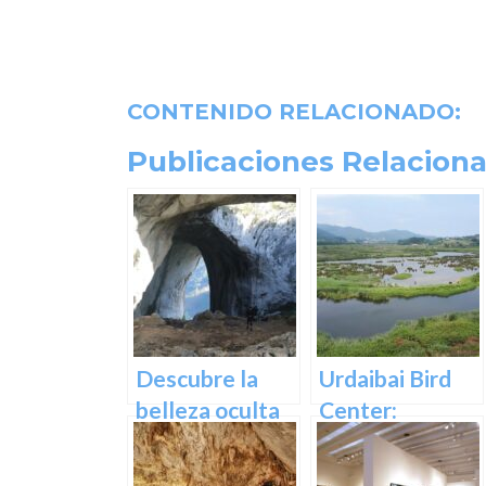
CONTENIDO RELACIONADO:
Publicaciones Relaciona
Descubre la
Urdaibai Bird
belleza oculta
Center:
de Guipuzcoa
Descubre la
en las Cuevas
vida de las aves