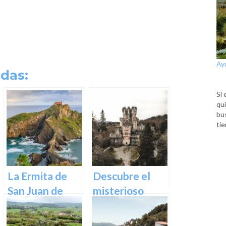
Ay
das:
Si 
qui
bu
tie
La Ermita de
Descubre el
San Juan de
misterioso
Gaztelugatxe:
encanto del
Historia, Ruta y
Castillo de