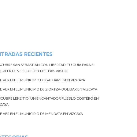
NTRADAS RECIENTES
SCUBRE SAN SEBASTIÁN CON LIBERTAD: TU GUÍA PARA EL
UILER DE VEHÍCULOS EN EL PAÍS VASCO
E VER EN EL MUNICIPIO DE GALDAMES EN VIZCAYA
E VER EN EL MUNICIPIO DE ZIORTZA-BOLIBAR EN VIZCAYA
SCUBRE LEKEITIO, UN ENCANTADOR PUEBLO COSTERO EN
ZCAYA
E VER EN EL MUNICIPIO DE MENDATA EN VIZCAYA