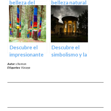
España
belleza del
belleza natural
Santuario de
del Parque
Arantzazu en
Natural de
Guipuzcoa –
Aralar en tu
Guía turística y
próxima
cultural
escapada
Descubre el
Descubre el
impresionante
simbolismo y la
arte natural del
historia del
Autor:
chomon
Bosque de Oma
Árbol de
Etiquetas:
Vizcaya
en Vizcaya
Guernica en
Vizcaya