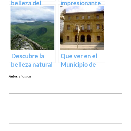
belleza del
impresionante
Santuario de
arte natural del
Arantzazu en
Bosque de Oma
Guipuzcoa –
en Vizcaya
Guía turística y
cultural
Descubre la
Que ver en el
belleza natural
Municipio de
del Parque
Usurbil en
Autor:
chomon
Natural de
guipuzcoa
Aralar en tu
próxima
escapada