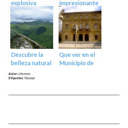
España
explosiva
impresionante
arquitectura
arte natural del
del Museo
Bosque de Oma
Guggenheim
en Vizcaya
Bilbao | Visita
imprescindible
Descubre la
Que ver en el
belleza natural
Municipio de
del Parque
Usurbil en
Autor:
chomon
Natural de
guipuzcoa
Etiquetas:
Vizcaya
Aralar en tu
próxima
escapada