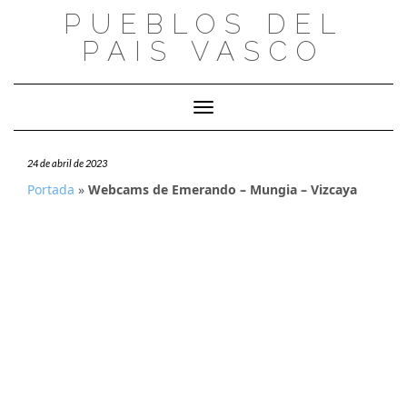
Saltar
PUEBLOS DEL
al
PAIS VASCO
contenido
Cambiar modo de navegación
24 de abril de 2023
Portada
»
Webcams de Emerando – Mungia – Vizcaya