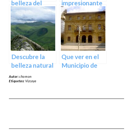
España
belleza del
impresionante
Santuario de
arte natural del
Arantzazu en
Bosque de Oma
Guipuzcoa –
en Vizcaya
Guía turística y
cultural
Descubre la
Que ver en el
belleza natural
Municipio de
del Parque
Usurbil en
Autor:
chomon
Natural de
guipuzcoa
Etiquetas:
Vizcaya
Aralar en tu
próxima
escapada