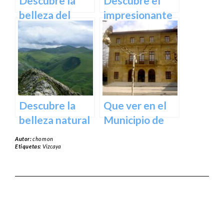
Descubre la
Descubre el
España
belleza del
impresionante
Santuario de
arte natural del
Arantzazu en
Bosque de Oma
Guipuzcoa –
en Vizcaya
Guía turística y
cultural
Descubre la
Que ver en el
belleza natural
Municipio de
del Parque
Usurbil en
Autor:
chomon
Natural de
guipuzcoa
Etiquetas:
Vizcaya
Aralar en tu
próxima
escapada