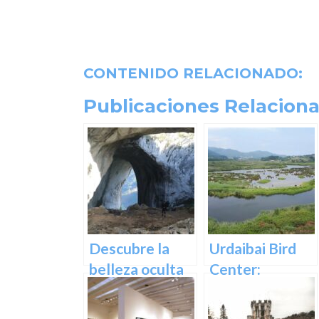
CONTENIDO RELACIONADO:
Publicaciones Relaciona
Descubre la
Urdaibai Bird
belleza oculta
Center:
de Guipuzcoa
Descubre la
en las Cuevas
vida de las aves