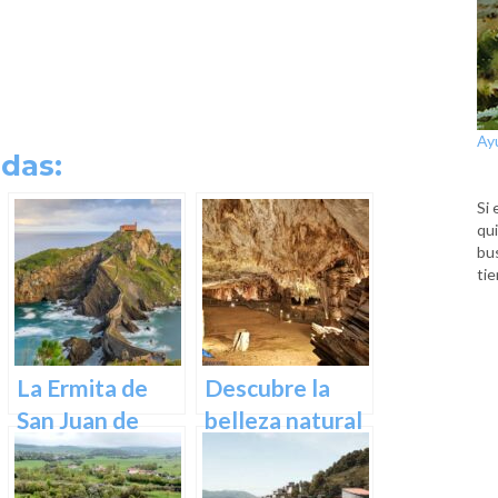
Ay
das:
Si 
qui
bu
tie
La Ermita de
Descubre la
San Juan de
belleza natural
Gaztelugatxe:
de Las Cuevas
Historia, Ruta y
de Pozalagua: