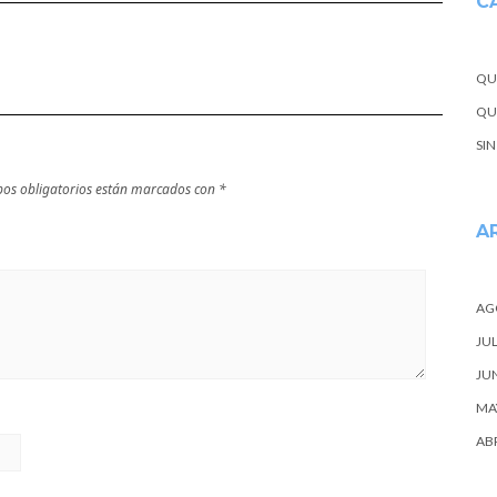
C
QU
QUE
SI
os obligatorios están marcados con
*
A
AG
JUL
JU
MA
ABR