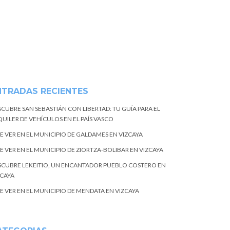
NTRADAS RECIENTES
SCUBRE SAN SEBASTIÁN CON LIBERTAD: TU GUÍA PARA EL
UILER DE VEHÍCULOS EN EL PAÍS VASCO
E VER EN EL MUNICIPIO DE GALDAMES EN VIZCAYA
E VER EN EL MUNICIPIO DE ZIORTZA-BOLIBAR EN VIZCAYA
SCUBRE LEKEITIO, UN ENCANTADOR PUEBLO COSTERO EN
ZCAYA
E VER EN EL MUNICIPIO DE MENDATA EN VIZCAYA