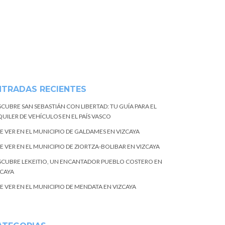
NTRADAS RECIENTES
SCUBRE SAN SEBASTIÁN CON LIBERTAD: TU GUÍA PARA EL
UILER DE VEHÍCULOS EN EL PAÍS VASCO
E VER EN EL MUNICIPIO DE GALDAMES EN VIZCAYA
E VER EN EL MUNICIPIO DE ZIORTZA-BOLIBAR EN VIZCAYA
SCUBRE LEKEITIO, UN ENCANTADOR PUEBLO COSTERO EN
ZCAYA
E VER EN EL MUNICIPIO DE MENDATA EN VIZCAYA