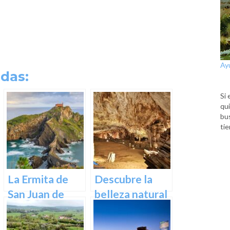
Ay
das:
Si 
qui
bu
tie
La Ermita de
Descubre la
San Juan de
belleza natural
Gaztelugatxe:
de Las Cuevas
Historia, Ruta y
de Pozalagua: