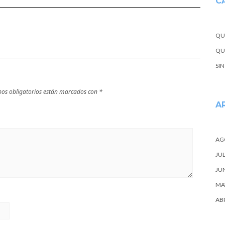
C
QU
QUE
SI
os obligatorios están marcados con
*
A
AG
JUL
JU
MA
ABR