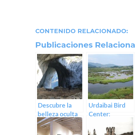
CONTENIDO RELACIONADO:
Publicaciones Relaciona
Descubre la
Urdaibai Bird
belleza oculta
Center:
de Guipuzcoa
Descubre la
en las Cuevas
vida de las aves