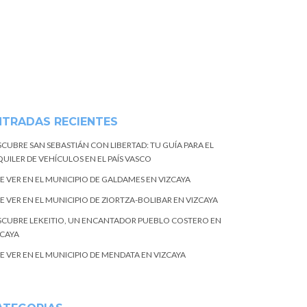
NTRADAS RECIENTES
SCUBRE SAN SEBASTIÁN CON LIBERTAD: TU GUÍA PARA EL
UILER DE VEHÍCULOS EN EL PAÍS VASCO
E VER EN EL MUNICIPIO DE GALDAMES EN VIZCAYA
E VER EN EL MUNICIPIO DE ZIORTZA-BOLIBAR EN VIZCAYA
SCUBRE LEKEITIO, UN ENCANTADOR PUEBLO COSTERO EN
ZCAYA
E VER EN EL MUNICIPIO DE MENDATA EN VIZCAYA