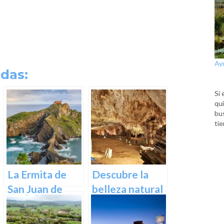
Ay
das:
Si 
qui
bu
tie
La Ermita de
Descubre la
San Juan de
belleza natural
Gaztelugatxe:
de Las Cuevas
Historia, Ruta y
de Pozalagua: