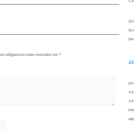
C
Vizcaya
QU
QUE
SI
os obligatorios están marcados con
*
A
AG
JUL
JU
MA
ABR