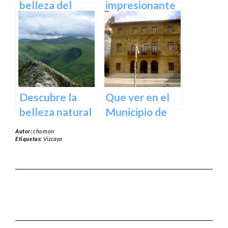
España
belleza del
impresionante
Santuario de
arte natural del
Arantzazu en
Bosque de Oma
Guipuzcoa –
en Vizcaya
Guía turística y
cultural
Descubre la
Que ver en el
belleza natural
Municipio de
del Parque
Usurbil en
Autor:
chomon
Natural de
guipuzcoa
Etiquetas:
Vizcaya
Aralar en tu
próxima
escapada