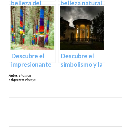
España
belleza del
belleza natural
Santuario de
del Parque
Arantzazu en
Natural de
Guipuzcoa –
Aralar en tu
Guía turística y
próxima
cultural
escapada
Descubre el
Descubre el
impresionante
simbolismo y la
arte natural del
historia del
Autor:
chomon
Bosque de Oma
Árbol de
Etiquetas:
Vizcaya
en Vizcaya
Guernica en
Vizcaya