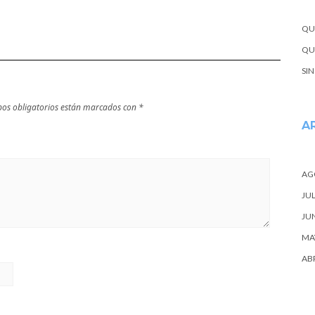
escapada
QU
QUE
SI
os obligatorios están marcados con
*
A
AG
JUL
JU
MA
ABR