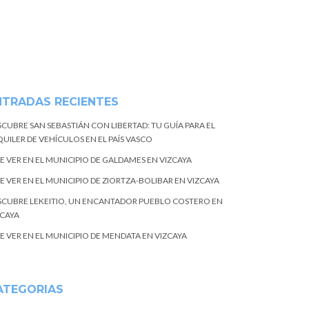
NTRADAS RECIENTES
SCUBRE SAN SEBASTIÁN CON LIBERTAD: TU GUÍA PARA EL
UILER DE VEHÍCULOS EN EL PAÍS VASCO
E VER EN EL MUNICIPIO DE GALDAMES EN VIZCAYA
E VER EN EL MUNICIPIO DE ZIORTZA-BOLIBAR EN VIZCAYA
SCUBRE LEKEITIO, UN ENCANTADOR PUEBLO COSTERO EN
ZCAYA
E VER EN EL MUNICIPIO DE MENDATA EN VIZCAYA
ATEGORIAS