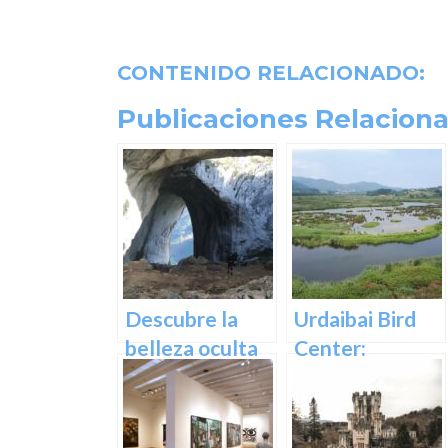
CONTENIDO RELACIONADO:
Publicaciones Relaciona
Descubre la
Urdaibai Bird
belleza oculta
Center:
de Guipuzcoa
Descubre la
en las Cuevas
vida de las aves
de Oñati
en plena