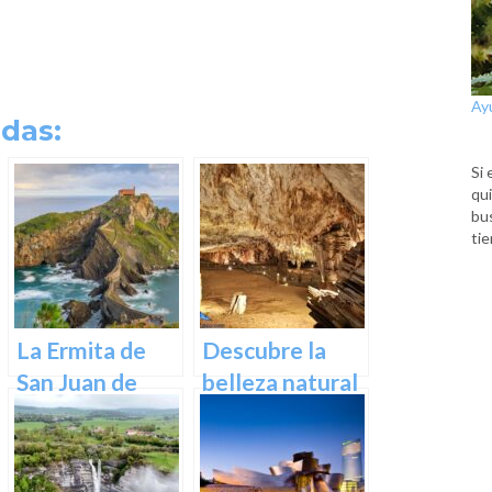
Ay
das:
Si 
qui
bu
tie
La Ermita de
Descubre la
San Juan de
belleza natural
Gaztelugatxe:
de Las Cuevas
Historia, Ruta y
de Pozalagua:
Experiencia
Información y