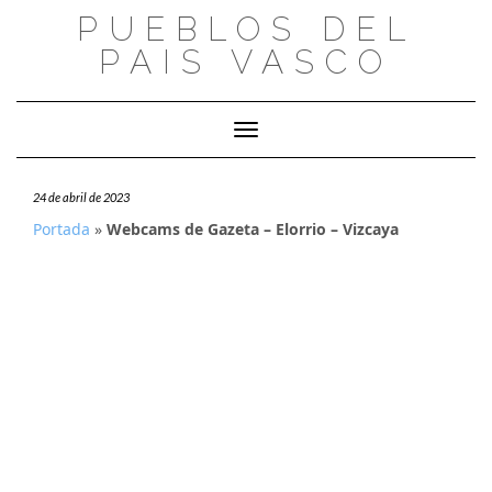
Saltar
PUEBLOS DEL
al
PAIS VASCO
contenido
Cambiar modo de navegación
24 de abril de 2023
Portada
»
Webcams de Gazeta – Elorrio – Vizcaya