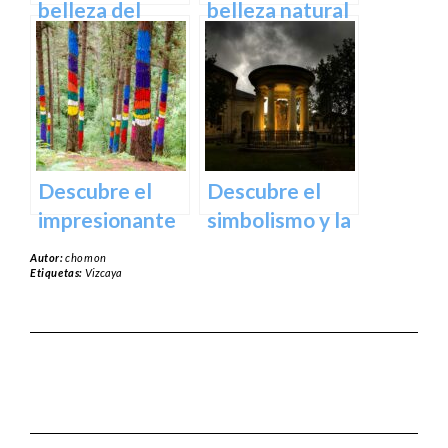
España
belleza del
belleza natural
Santuario de
del Parque
Arantzazu en
Natural de
Guipuzcoa –
Aralar en tu
Guía turística y
próxima
cultural
escapada
Descubre el
Descubre el
impresionante
simbolismo y la
arte natural del
historia del
Autor:
chomon
Bosque de Oma
Árbol de
Etiquetas:
Vizcaya
en Vizcaya
Guernica en
Vizcaya