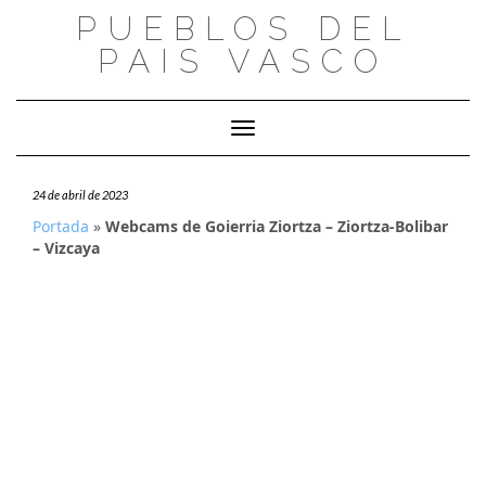
Saltar
PUEBLOS DEL
al
PAIS VASCO
contenido
Cambiar modo de navegación
24 de abril de 2023
Portada
»
Webcams de Goierria Ziortza – Ziortza-Bolibar
– Vizcaya