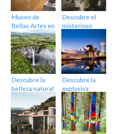
Euskadi
Museo de
Descubre el
Bellas Artes en
misterioso
Bilbao:
encanto del
Descubre una
Castillo de
colección única
Butrón
de obras
maestras
Descubre la
Descubre la
belleza natural
explosiva
de la cascada
arquitectura
de Gujuli en
del Museo
Álava, un
Guggenheim
paraíso
Bilbao | Visita
escondido en el
imprescindible