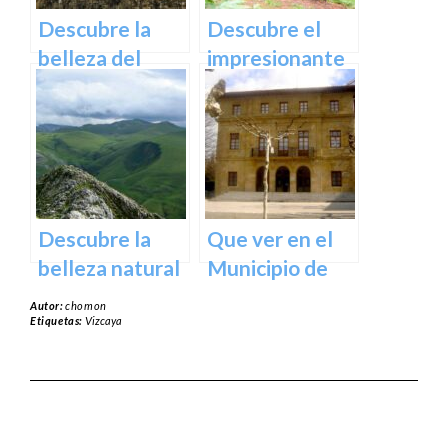
norte de
Descubre la
Descubre el
España
belleza del
impresionante
Santuario de
arte natural del
Arantzazu en
Bosque de Oma
Guipuzcoa –
en Vizcaya
Guía turística y
cultural
Descubre la
Que ver en el
belleza natural
Municipio de
del Parque
Usurbil en
Autor:
chomon
Natural de
guipuzcoa
Etiquetas:
Vizcaya
Aralar en tu
próxima
escapada