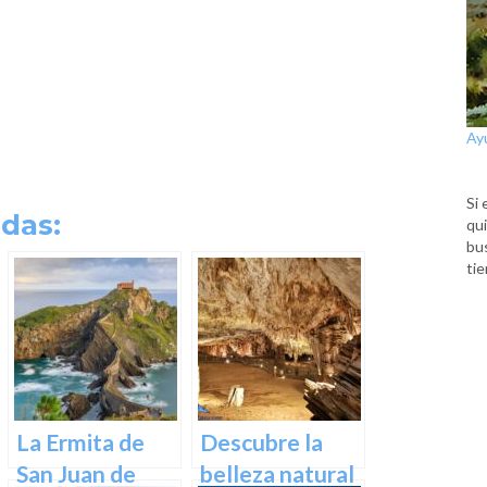
Ay
Si 
das:
qui
bu
tie
La Ermita de
Descubre la
San Juan de
belleza natural