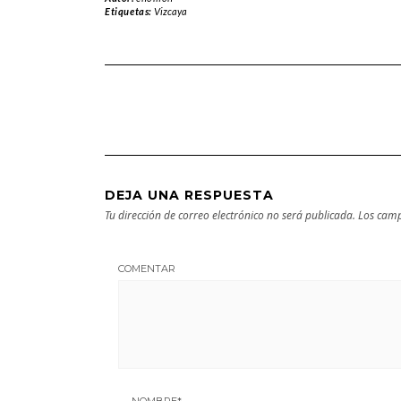
Arantzazu en
Natural de
Etiquetas:
Vizcaya
Guipuzcoa –
Aralar en tu
Guía turística y
próxima
cultural
escapada
DEJA UNA RESPUESTA
Tu dirección de correo electrónico no será publicada.
Los camp
COMENTAR