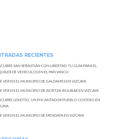
NTRADAS RECIENTES
SCUBRE SAN SEBASTIÁN CON LIBERTAD: TU GUÍA PARA EL
UILER DE VEHÍCULOS EN EL PAÍS VASCO
E VER EN EL MUNICIPIO DE GALDAMES EN VIZCAYA
E VER EN EL MUNICIPIO DE ZIORTZA-BOLIBAR EN VIZCAYA
SCUBRE LEKEITIO, UN ENCANTADOR PUEBLO COSTERO EN
ZCAYA
E VER EN EL MUNICIPIO DE MENDATA EN VIZCAYA