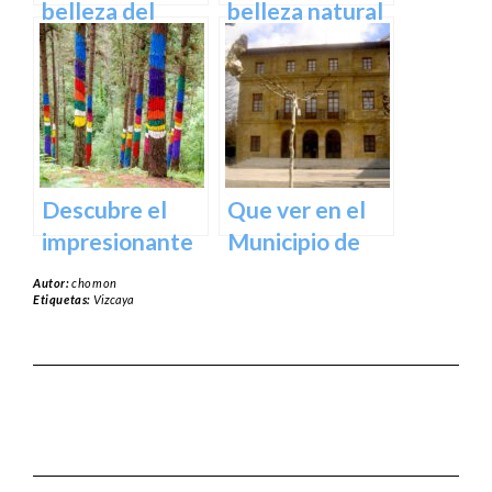
España
belleza del
belleza natural
Santuario de
del Parque
Arantzazu en
Natural de
Guipuzcoa –
Aralar en tu
Guía turística y
próxima
cultural
escapada
Descubre el
Que ver en el
impresionante
Municipio de
arte natural del
Usurbil en
Autor:
chomon
Bosque de Oma
guipuzcoa
Etiquetas:
Vizcaya
en Vizcaya