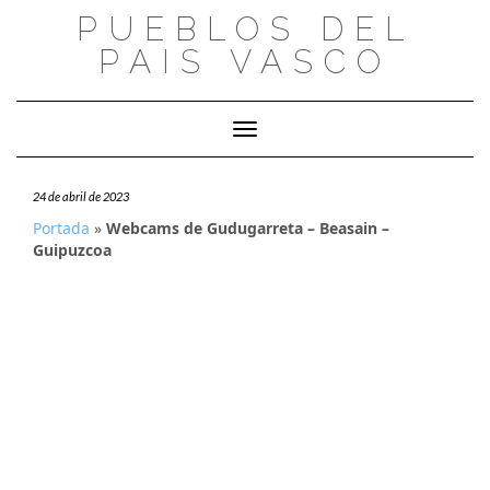
Saltar
PUEBLOS DEL
al
PAIS VASCO
contenido
Cambiar modo de navegación
24 de abril de 2023
Portada
»
Webcams de Gudugarreta – Beasain –
Guipuzcoa