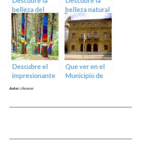
Descubre la
Descubre la
España
belleza del
belleza natural
Santuario de
del Parque
Arantzazu en
Natural de
Guipuzcoa –
Aralar en tu
Guía turística y
próxima
cultural
escapada
Descubre el
Que ver en el
impresionante
Municipio de
arte natural del
Usurbil en
Autor:
chomon
Bosque de Oma
guipuzcoa
en Vizcaya