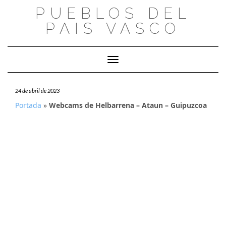
Saltar
PUEBLOS DEL
al
PAIS VASCO
contenido
Cambiar modo de navegación
24 de abril de 2023
Portada
»
Webcams de Helbarrena – Ataun – Guipuzcoa