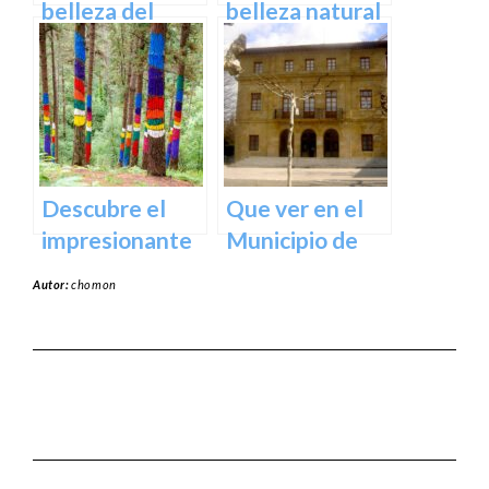
España
belleza del
belleza natural
Santuario de
del Parque
Arantzazu en
Natural de
Guipuzcoa –
Aralar en tu
Guía turística y
próxima
cultural
escapada
Descubre el
Que ver en el
impresionante
Municipio de
arte natural del
Usurbil en
Autor:
chomon
Bosque de Oma
guipuzcoa
en Vizcaya