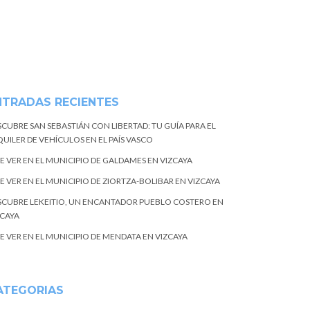
NTRADAS RECIENTES
SCUBRE SAN SEBASTIÁN CON LIBERTAD: TU GUÍA PARA EL
UILER DE VEHÍCULOS EN EL PAÍS VASCO
E VER EN EL MUNICIPIO DE GALDAMES EN VIZCAYA
E VER EN EL MUNICIPIO DE ZIORTZA-BOLIBAR EN VIZCAYA
SCUBRE LEKEITIO, UN ENCANTADOR PUEBLO COSTERO EN
ZCAYA
E VER EN EL MUNICIPIO DE MENDATA EN VIZCAYA
ATEGORIAS