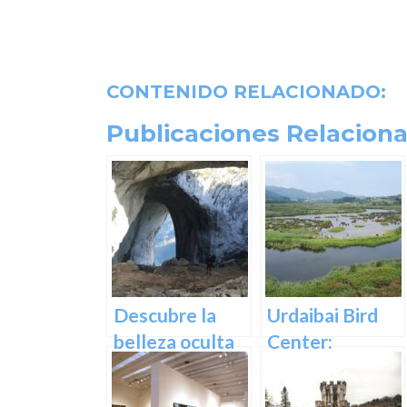
CONTENIDO RELACIONADO:
Publicaciones Relaciona
Descubre la
Urdaibai Bird
belleza oculta
Center:
de Guipuzcoa
Descubre la
en las Cuevas
vida de las aves