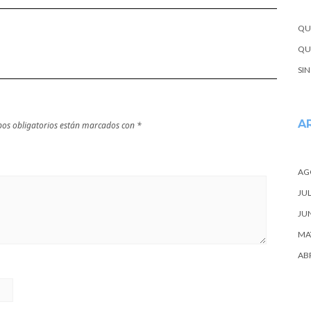
próxima
escapada
QU
QUE
SI
A
os obligatorios están marcados con
*
AG
JUL
JU
MA
ABR