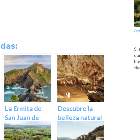
Ay
das:
Si 
qui
bu
tie
La Ermita de
Descubre la
San Juan de
belleza natural
Gaztelugatxe:
de Las Cuevas
Historia, Ruta y
de Pozalagua: