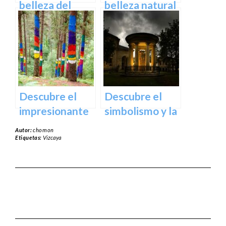
España
belleza del
belleza natural
Santuario de
del Parque
Arantzazu en
Natural de
Guipuzcoa –
Aralar en tu
Guía turística y
próxima
cultural
escapada
Descubre el
Descubre el
impresionante
simbolismo y la
arte natural del
historia del
Autor:
chomon
Bosque de Oma
Árbol de
Etiquetas:
Vizcaya
en Vizcaya
Guernica en
Vizcaya