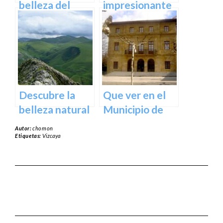
España
belleza del
impresionante
Santuario de
arte natural del
Arantzazu en
Bosque de Oma
Guipuzcoa –
en Vizcaya
Guía turística y
cultural
Descubre la
Que ver en el
belleza natural
Municipio de
del Parque
Usurbil en
Autor:
chomon
Natural de
guipuzcoa
Etiquetas:
Vizcaya
Aralar en tu
próxima
escapada