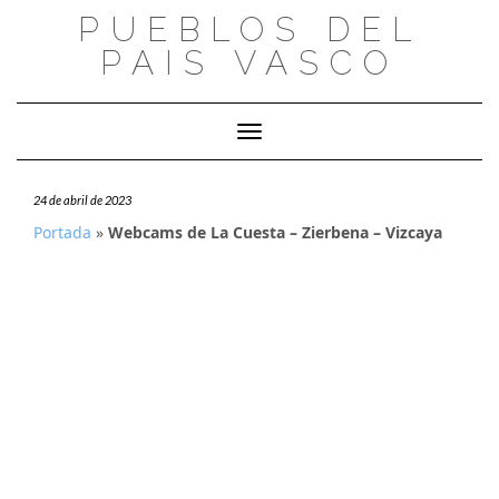
Saltar
PUEBLOS DEL
al
PAIS VASCO
contenido
Cambiar modo de navegación
24 de abril de 2023
Portada
»
Webcams de La Cuesta – Zierbena – Vizcaya