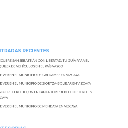
NTRADAS RECIENTES
SCUBRE SAN SEBASTIÁN CON LIBERTAD: TU GUÍA PARA EL
UILER DE VEHÍCULOS EN EL PAÍS VASCO
E VER EN EL MUNICIPIO DE GALDAMES EN VIZCAYA
E VER EN EL MUNICIPIO DE ZIORTZA-BOLIBAR EN VIZCAYA
SCUBRE LEKEITIO, UN ENCANTADOR PUEBLO COSTERO EN
ZCAYA
E VER EN EL MUNICIPIO DE MENDATA EN VIZCAYA