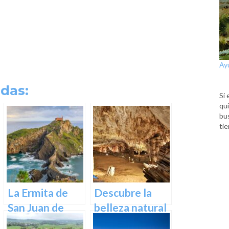
Ay
das:
Si 
qui
bu
tie
La Ermita de
Descubre la
San Juan de
belleza natural
Gaztelugatxe:
de Las Cuevas