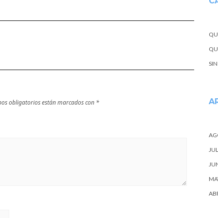
C
Aralar en tu
próxima
escapada
QU
QUE
SI
A
os obligatorios están marcados con
*
AG
JUL
JU
MA
ABR