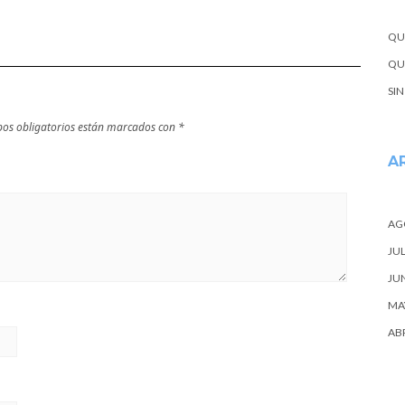
QU
QUE
SI
os obligatorios están marcados con
*
A
AG
JUL
JU
MA
ABR