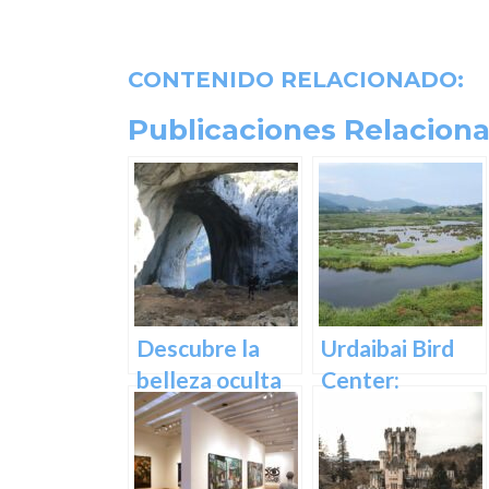
CONTENIDO RELACIONADO:
Publicaciones Relaciona
Descubre la
Urdaibai Bird
belleza oculta
Center:
de Guipuzcoa
Descubre la
en las Cuevas
vida de las aves
de Oñati
en plena