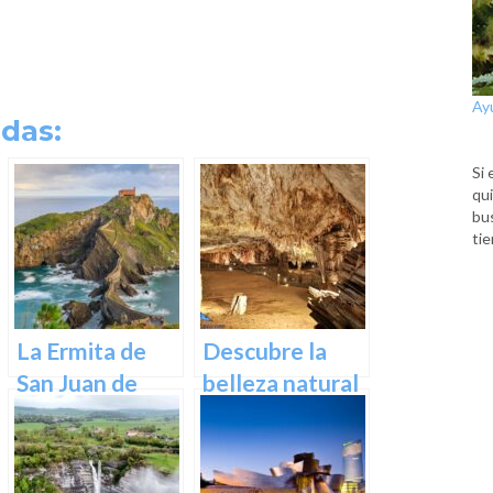
Ay
das:
Si 
qui
bu
tie
La Ermita de
Descubre la
San Juan de
belleza natural
Gaztelugatxe:
de Las Cuevas
Historia, Ruta y
de Pozalagua:
Experiencia
Información y