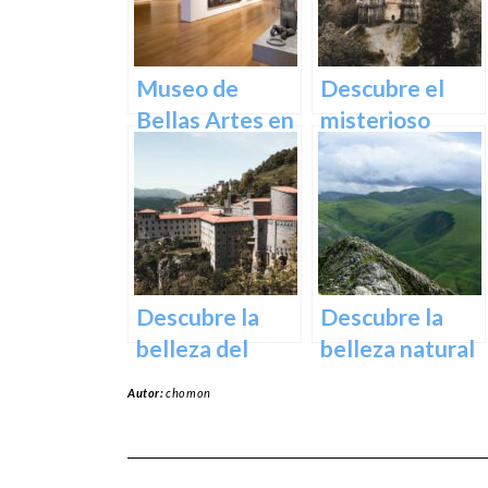
naturaleza
vasca en
Euskadi
Museo de
Descubre el
Bellas Artes en
misterioso
Bilbao:
encanto del
Descubre una
Castillo de
colección única
Butrón
de obras
maestras
Descubre la
Descubre la
belleza del
belleza natural
Santuario de
del Parque
Autor:
chomon
Arantzazu en
Natural de
Guipuzcoa –
Aralar en tu
Guía turística y
próxima