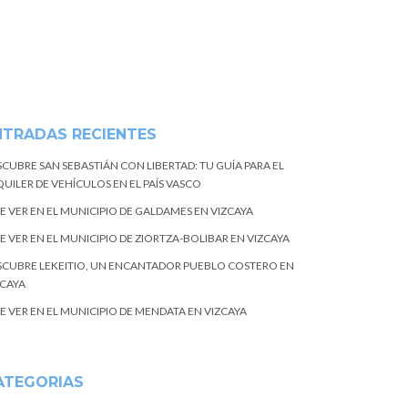
NTRADAS RECIENTES
SCUBRE SAN SEBASTIÁN CON LIBERTAD: TU GUÍA PARA EL
UILER DE VEHÍCULOS EN EL PAÍS VASCO
E VER EN EL MUNICIPIO DE GALDAMES EN VIZCAYA
E VER EN EL MUNICIPIO DE ZIORTZA-BOLIBAR EN VIZCAYA
SCUBRE LEKEITIO, UN ENCANTADOR PUEBLO COSTERO EN
ZCAYA
E VER EN EL MUNICIPIO DE MENDATA EN VIZCAYA
ATEGORIAS