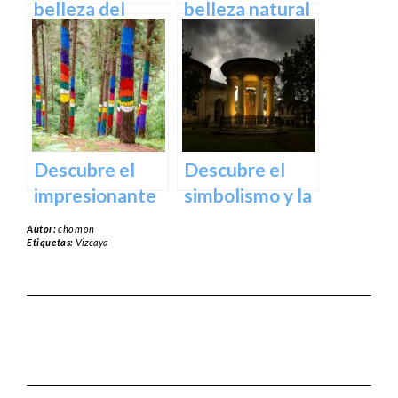
España
belleza del
belleza natural
Santuario de
del Parque
Arantzazu en
Natural de
Guipuzcoa –
Aralar en tu
Guía turística y
próxima
cultural
escapada
Descubre el
Descubre el
impresionante
simbolismo y la
arte natural del
historia del
Autor:
chomon
Bosque de Oma
Árbol de
Etiquetas:
Vizcaya
en Vizcaya
Guernica en
Vizcaya