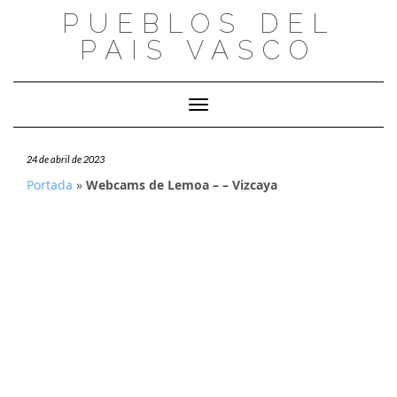
Saltar
PUEBLOS DEL
al
PAIS VASCO
contenido
Cambiar modo de navegación
24 de abril de 2023
Portada
»
Webcams de Lemoa – – Vizcaya