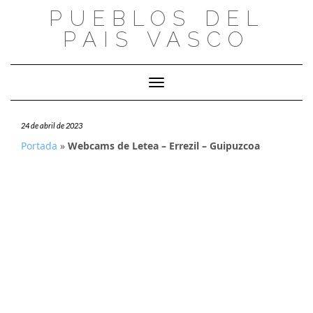
Saltar
PUEBLOS DEL
al
PAIS VASCO
contenido
Cambiar modo de navegación
24 de abril de 2023
Portada
»
Webcams de Letea – Errezil – Guipuzcoa