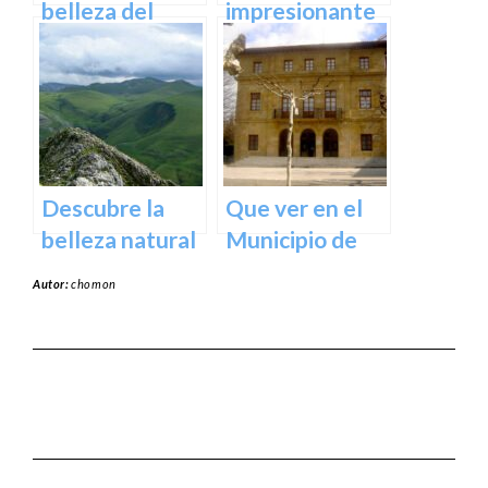
belleza del
impresionante
Santuario de
arte natural del
Arantzazu en
Bosque de Oma
Guipuzcoa –
en Vizcaya
Guía turística y
cultural
Descubre la
Que ver en el
belleza natural
Municipio de
del Parque
Usurbil en
Autor:
chomon
Natural de
guipuzcoa
Aralar en tu
próxima
escapada