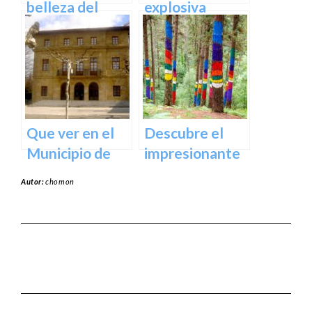
belleza del
explosiva
Santuario de
arquitectura
Arantzazu en
del Museo
Guipuzcoa –
Guggenheim
Guía turística y
Bilbao | Visita
cultural
imprescindible
Que ver en el
Descubre el
Municipio de
impresionante
Usurbil en
arte natural del
Autor:
chomon
guipuzcoa
Bosque de Oma
en Vizcaya