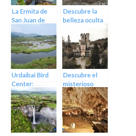
La Ermita de
Descubre la
San Juan de
belleza oculta
Gaztelugatxe:
de Guipuzcoa
Historia, Ruta y
en las Cuevas
Experiencia
de Oñati
Inolvidable en
Euskadi
Urdaibai Bird
Descubre el
Center:
misterioso
Descubre la
encanto del
vida de las aves
Castillo de
en plena
Butrón
naturaleza
vasca en