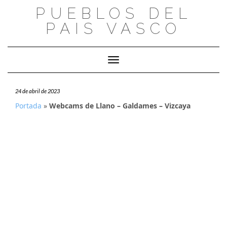
Saltar
PUEBLOS DEL
al
PAIS VASCO
contenido
Cambiar modo de navegación
24 de abril de 2023
Portada
»
Webcams de Llano – Galdames – Vizcaya