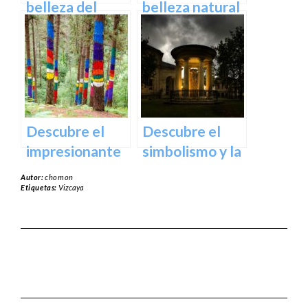
España
belleza del
belleza natural
Santuario de
del Parque
Arantzazu en
Natural de
Guipuzcoa –
Aralar en tu
Guía turística y
próxima
cultural
escapada
Descubre el
Descubre el
impresionante
simbolismo y la
arte natural del
historia del
Autor:
chomon
Bosque de Oma
Árbol de
Etiquetas:
Vizcaya
en Vizcaya
Guernica en
Vizcaya