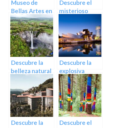
Museo de
Descubre el
Bellas Artes en
misterioso
Bilbao:
encanto del
Descubre una
Castillo de
colección única
Butrón
de obras
maestras
Descubre la
Descubre la
belleza natural
explosiva
de la cascada
arquitectura
de Gujuli en
del Museo
Álava, un
Guggenheim
paraíso
Bilbao | Visita
escondido en el
imprescindible
norte de
Descubre la
Descubre el