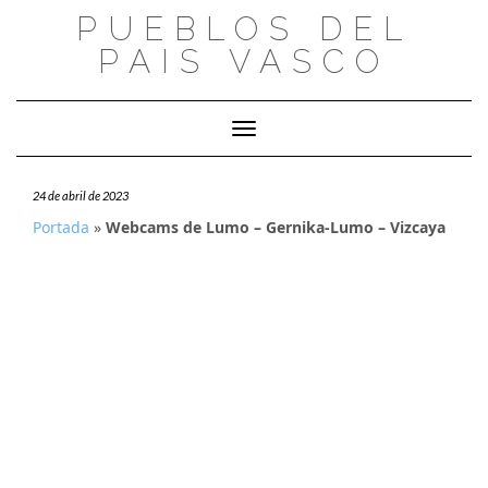
Saltar
PUEBLOS DEL
al
PAIS VASCO
contenido
Cambiar modo de navegación
24 de abril de 2023
Portada
»
Webcams de Lumo – Gernika-Lumo – Vizcaya