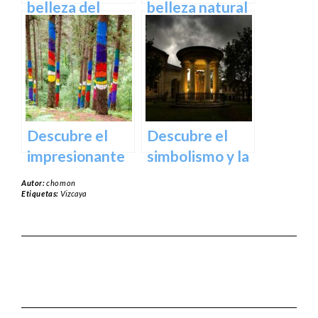
España
belleza del
belleza natural
Santuario de
del Parque
Arantzazu en
Natural de
Guipuzcoa –
Aralar en tu
Guía turística y
próxima
cultural
escapada
Descubre el
Descubre el
impresionante
simbolismo y la
arte natural del
historia del
Autor:
chomon
Bosque de Oma
Árbol de
Etiquetas:
Vizcaya
en Vizcaya
Guernica en
Vizcaya