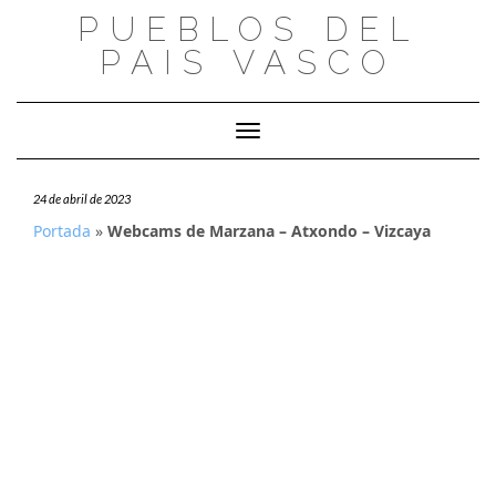
Saltar
PUEBLOS DEL
al
PAIS VASCO
contenido
Cambiar modo de navegación
24 de abril de 2023
Portada
»
Webcams de Marzana – Atxondo – Vizcaya