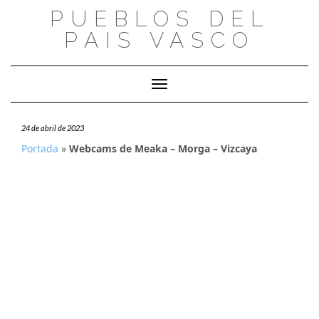
Saltar
PUEBLOS DEL
al
PAIS VASCO
contenido
Cambiar modo de navegación
24 de abril de 2023
Portada
»
Webcams de Meaka – Morga – Vizcaya