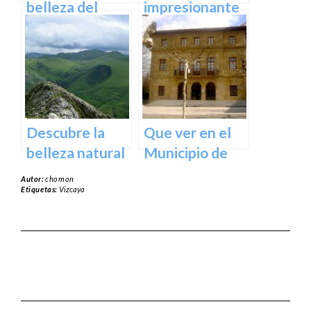
España
belleza del
impresionante
Santuario de
arte natural del
Arantzazu en
Bosque de Oma
Guipuzcoa –
en Vizcaya
Guía turística y
cultural
Descubre la
Que ver en el
belleza natural
Municipio de
del Parque
Usurbil en
Autor:
chomon
Natural de
guipuzcoa
Etiquetas:
Vizcaya
Aralar en tu
próxima
escapada