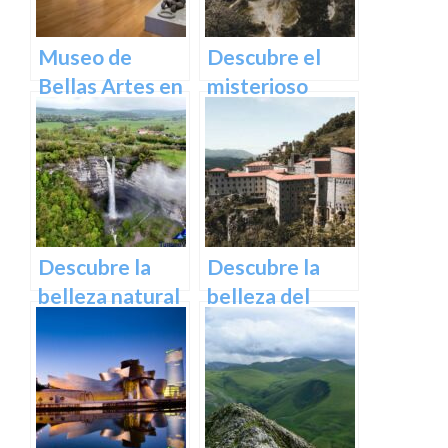
Euskadi
Museo de
Descubre el
Bellas Artes en
misterioso
Bilbao:
encanto del
Descubre una
Castillo de
colección única
Butrón
de obras
maestras
Descubre la
Descubre la
belleza natural
belleza del
de la cascada
Santuario de
de Gujuli en
Arantzazu en
Álava, un
Guipuzcoa –
paraíso
Guía turística y
escondido en el
cultural