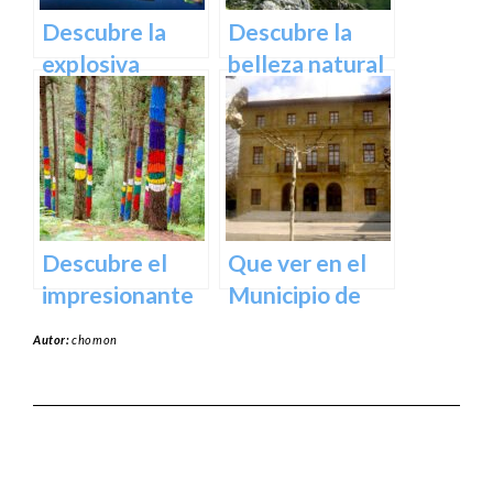
norte de
Descubre la
Descubre la
España
explosiva
belleza natural
arquitectura
del Parque
del Museo
Natural de
Guggenheim
Aralar en tu
Bilbao | Visita
próxima
imprescindible
escapada
Descubre el
Que ver en el
impresionante
Municipio de
arte natural del
Usurbil en
Autor:
chomon
Bosque de Oma
guipuzcoa
en Vizcaya