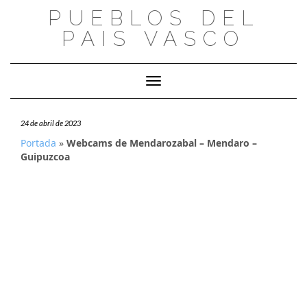
Saltar
PUEBLOS DEL
al
PAIS VASCO
contenido
Cambiar modo de navegación
24 de abril de 2023
Portada
»
Webcams de Mendarozabal – Mendaro –
Guipuzcoa