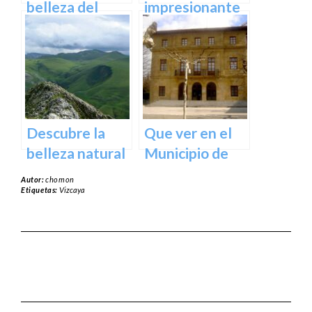
España
belleza del
impresionante
Santuario de
arte natural del
Arantzazu en
Bosque de Oma
Guipuzcoa –
en Vizcaya
Guía turística y
cultural
Descubre la
Que ver en el
belleza natural
Municipio de
del Parque
Usurbil en
Autor:
chomon
Natural de
guipuzcoa
Etiquetas:
Vizcaya
Aralar en tu
próxima
escapada