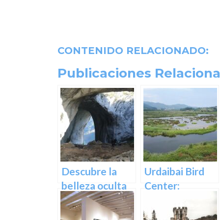
CONTENIDO RELACIONADO:
Publicaciones Relaciona
Descubre la
Urdaibai Bird
belleza oculta
Center:
de Guipuzcoa
Descubre la
en las Cuevas
vida de las aves