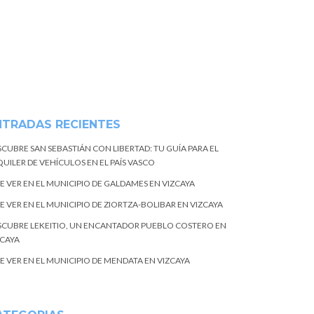
NTRADAS RECIENTES
SCUBRE SAN SEBASTIÁN CON LIBERTAD: TU GUÍA PARA EL
UILER DE VEHÍCULOS EN EL PAÍS VASCO
E VER EN EL MUNICIPIO DE GALDAMES EN VIZCAYA
E VER EN EL MUNICIPIO DE ZIORTZA-BOLIBAR EN VIZCAYA
SCUBRE LEKEITIO, UN ENCANTADOR PUEBLO COSTERO EN
ZCAYA
E VER EN EL MUNICIPIO DE MENDATA EN VIZCAYA