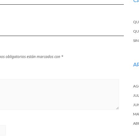
C
próxima
escapada
QU
QUE
SI
os obligatorios están marcados con
*
A
AG
JUL
JU
MA
ABR