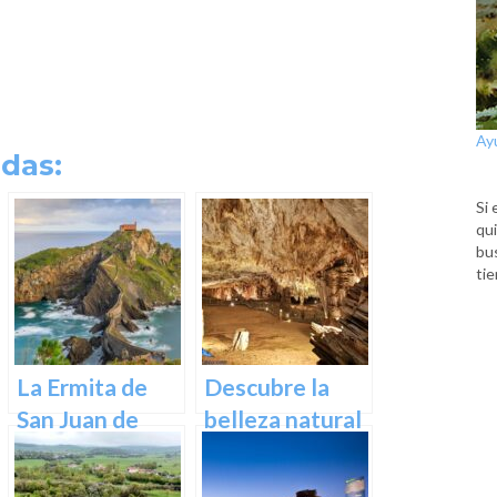
Ay
das:
Si 
qui
bu
tie
La Ermita de
Descubre la
San Juan de
belleza natural
Gaztelugatxe:
de Las Cuevas
Historia, Ruta y
de Pozalagua: