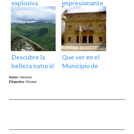
España
explosiva
impresionante
arquitectura
arte natural del
del Museo
Bosque de Oma
Guggenheim
en Vizcaya
Bilbao | Visita
imprescindible
Descubre la
Que ver en el
belleza natural
Municipio de
del Parque
Usurbil en
Autor:
chomon
Natural de
guipuzcoa
Etiquetas:
Vizcaya
Aralar en tu
próxima
escapada