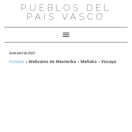
Saltar
PUEBLOS DEL
al
PAIS VASCO
contenido
Cambiar modo de navegación
24 de abril de 2023
Portada
»
Webcams de Mesterika – Meñaka – Vizcaya