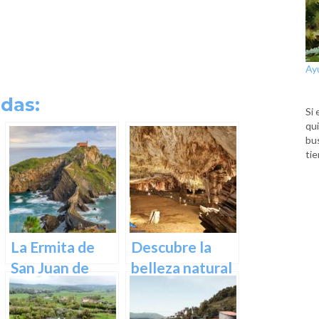
Ay
das:
Si 
qui
bu
tie
La Ermita de
Descubre la
San Juan de
belleza natural
Gaztelugatxe:
de Las Cuevas
Historia, Ruta y
de Pozalagua: