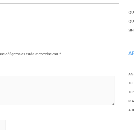
próxima
escapada
QU
QUE
SI
A
os obligatorios están marcados con
*
AG
JUL
JU
MA
ABR