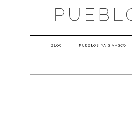
Saltar
PUEBL
al
contenido
BLOG
PUEBLOS PAÍS VASCO