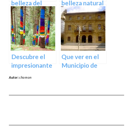
España
belleza del
belleza natural
Santuario de
del Parque
Arantzazu en
Natural de
Guipuzcoa –
Aralar en tu
Guía turística y
próxima
cultural
escapada
Descubre el
Que ver en el
impresionante
Municipio de
arte natural del
Usurbil en
Autor:
chomon
Bosque de Oma
guipuzcoa
en Vizcaya