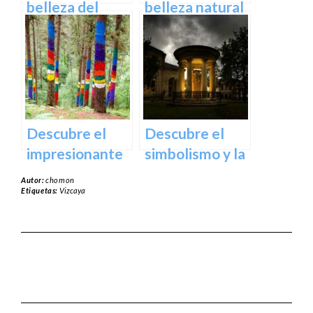
España
belleza del
belleza natural
Santuario de
del Parque
Arantzazu en
Natural de
Guipuzcoa –
Aralar en tu
Guía turística y
próxima
cultural
escapada
Descubre el
Descubre el
impresionante
simbolismo y la
arte natural del
historia del
Autor:
chomon
Bosque de Oma
Árbol de
Etiquetas:
Vizcaya
en Vizcaya
Guernica en
Vizcaya