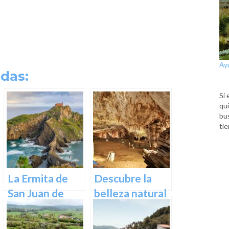
Ay
das:
Si 
qui
bu
tie
La Ermita de
Descubre la
San Juan de
belleza natural
Gaztelugatxe:
de Las Cuevas
Historia, Ruta y
de Pozalagua: