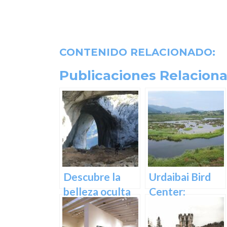
CONTENIDO RELACIONADO:
Publicaciones Relaciona
Descubre la
Urdaibai Bird
belleza oculta
Center:
de Guipuzcoa
Descubre la
en las Cuevas
vida de las aves