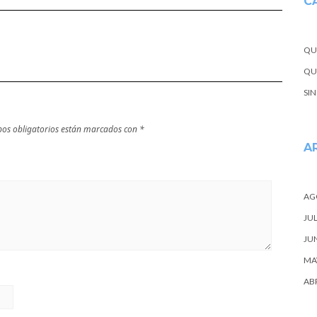
C
próxima
escapada
QU
QUE
SI
os obligatorios están marcados con
*
A
AG
JUL
JU
MA
ABR