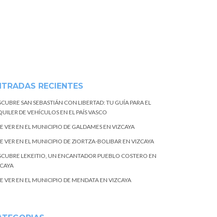
NTRADAS RECIENTES
SCUBRE SAN SEBASTIÁN CON LIBERTAD: TU GUÍA PARA EL
UILER DE VEHÍCULOS EN EL PAÍS VASCO
E VER EN EL MUNICIPIO DE GALDAMES EN VIZCAYA
E VER EN EL MUNICIPIO DE ZIORTZA-BOLIBAR EN VIZCAYA
SCUBRE LEKEITIO, UN ENCANTADOR PUEBLO COSTERO EN
ZCAYA
E VER EN EL MUNICIPIO DE MENDATA EN VIZCAYA