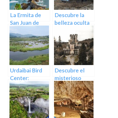
La Ermita de
Descubre la
San Juan de
belleza oculta
Gaztelugatxe:
de Guipuzcoa
Historia, Ruta y
en las Cuevas
Experiencia
de Oñati
Inolvidable en
Euskadi
Urdaibai Bird
Descubre el
Center:
misterioso
Descubre la
encanto del
vida de las aves
Castillo de
en plena
Butrón
naturaleza
vasca en