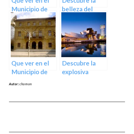
Que ver en el
Descubre la
Municipio de
belleza del
Sopela en
Santuario de
Vizcaya
Arantzazu en
Guipuzcoa –
Guía turística y
cultural
Que ver en el
Descubre la
Municipio de
explosiva
Usurbil en
arquitectura
Autor:
chomon
guipuzcoa
del Museo
Guggenheim
Bilbao | Visita
imprescindible