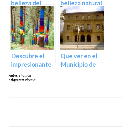
España
belleza del
belleza natural
Santuario de
del Parque
Arantzazu en
Natural de
Guipuzcoa –
Aralar en tu
Guía turística y
próxima
cultural
escapada
Descubre el
Que ver en el
impresionante
Municipio de
arte natural del
Usurbil en
Autor:
chomon
Bosque de Oma
guipuzcoa
Etiquetas:
Vizcaya
en Vizcaya