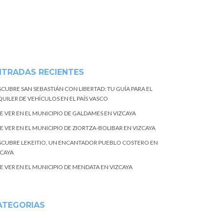
NTRADAS RECIENTES
SCUBRE SAN SEBASTIÁN CON LIBERTAD: TU GUÍA PARA EL
UILER DE VEHÍCULOS EN EL PAÍS VASCO
E VER EN EL MUNICIPIO DE GALDAMES EN VIZCAYA
E VER EN EL MUNICIPIO DE ZIORTZA-BOLIBAR EN VIZCAYA
SCUBRE LEKEITIO, UN ENCANTADOR PUEBLO COSTERO EN
ZCAYA
E VER EN EL MUNICIPIO DE MENDATA EN VIZCAYA
ATEGORIAS