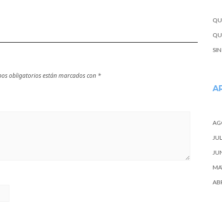
escapada
QU
QUE
SI
os obligatorios están marcados con
*
A
AG
JUL
JU
MA
ABR