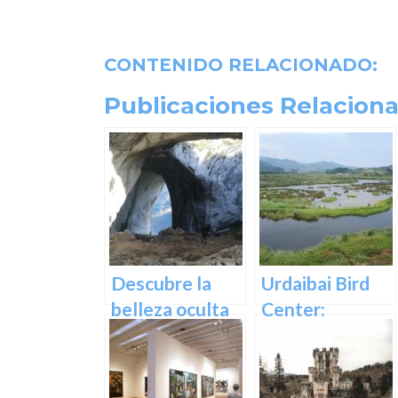
CONTENIDO RELACIONADO:
Publicaciones Relaciona
Descubre la
Urdaibai Bird
belleza oculta
Center:
de Guipuzcoa
Descubre la
en las Cuevas
vida de las aves
de Oñati
en plena