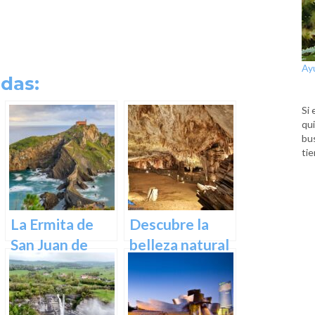
Ay
das:
Si 
qui
bu
tie
La Ermita de
Descubre la
San Juan de
belleza natural
Gaztelugatxe:
de Las Cuevas
Historia, Ruta y
de Pozalagua:
Experiencia
Información y