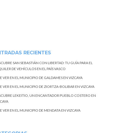
NTRADAS RECIENTES
SCUBRE SAN SEBASTIÁN CON LIBERTAD: TU GUÍA PARA EL
UILER DE VEHÍCULOS EN EL PAÍS VASCO
E VER EN EL MUNICIPIO DE GALDAMES EN VIZCAYA
E VER EN EL MUNICIPIO DE ZIORTZA-BOLIBAR EN VIZCAYA
SCUBRE LEKEITIO, UN ENCANTADOR PUEBLO COSTERO EN
ZCAYA
E VER EN EL MUNICIPIO DE MENDATA EN VIZCAYA