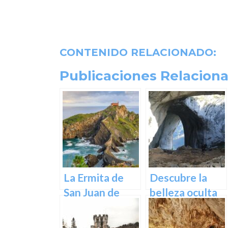
CONTENIDO RELACIONADO:
Publicaciones Relaciona
La Ermita de
Descubre la
San Juan de
belleza oculta
Gaztelugatxe:
de Guipuzcoa
Historia, Ruta y
en las Cuevas