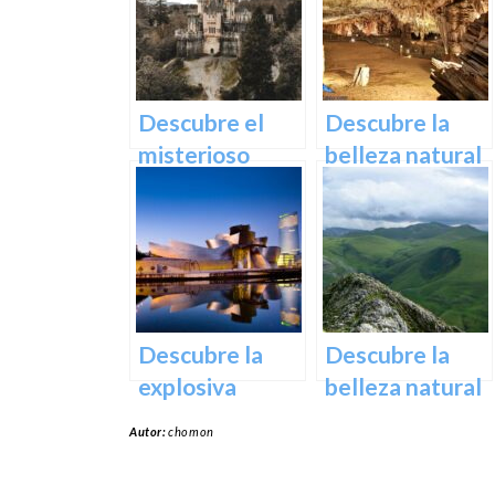
Experiencia
de Oñati
Inolvidable en
Euskadi
Descubre el
Descubre la
misterioso
belleza natural
encanto del
de Las Cuevas
Castillo de
de Pozalagua:
Butrón
Información y
Consejos.
Descubre la
Descubre la
explosiva
belleza natural
arquitectura
del Parque
Autor:
chomon
del Museo
Natural de
Guggenheim
Aralar en tu