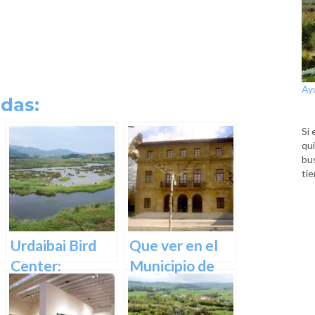
Ay
das:
Si 
qui
bu
tie
Urdaibai Bird
Que ver en el
Center:
Municipio de
Descubre la
Usurbil en
vida de las aves
guipuzcoa