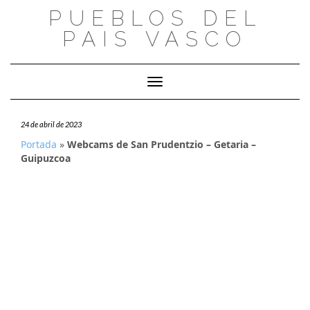
Saltar
PUEBLOS DEL
al
PAIS VASCO
contenido
Cambiar modo de navegación
24 de abril de 2023
Portada
»
Webcams de San Prudentzio – Getaria –
Guipuzcoa