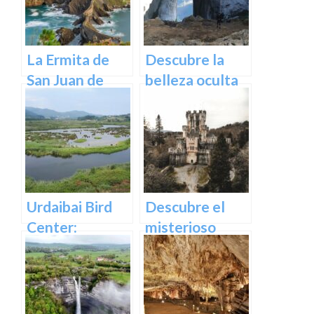
La Ermita de
Descubre la
San Juan de
belleza oculta
Gaztelugatxe:
de Guipuzcoa
Historia, Ruta y
en las Cuevas
Experiencia
de Oñati
Inolvidable en
Euskadi
Urdaibai Bird
Descubre el
Center:
misterioso
Descubre la
encanto del
vida de las aves
Castillo de
en plena
Butrón
naturaleza