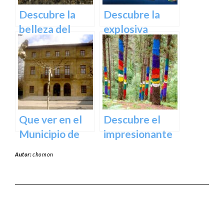
Descubre la
Descubre la
belleza del
explosiva
Santuario de
arquitectura
Arantzazu en
del Museo
Guipuzcoa –
Guggenheim
Guía turística y
Bilbao | Visita
cultural
imprescindible
Que ver en el
Descubre el
Municipio de
impresionante
Usurbil en
arte natural del
Autor:
chomon
guipuzcoa
Bosque de Oma
en Vizcaya