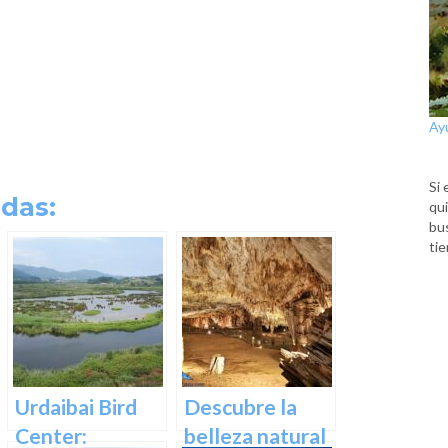
Ay
Si 
das:
qui
bu
tie
Urdaibai Bird
Descubre la
Center:
belleza natural