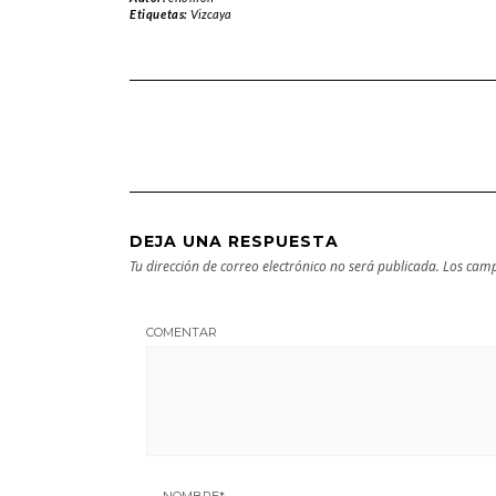
Arantzazu en
Natural de
Etiquetas:
Vizcaya
Guipuzcoa –
Aralar en tu
Guía turística y
próxima
cultural
escapada
DEJA UNA RESPUESTA
Tu dirección de correo electrónico no será publicada.
Los camp
COMENTAR