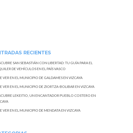
NTRADAS RECIENTES
SCUBRE SAN SEBASTIÁN CON LIBERTAD: TU GUÍA PARA EL
UILER DE VEHÍCULOS EN EL PAÍS VASCO
E VER EN EL MUNICIPIO DE GALDAMES EN VIZCAYA
E VER EN EL MUNICIPIO DE ZIORTZA-BOLIBAR EN VIZCAYA
SCUBRE LEKEITIO, UN ENCANTADOR PUEBLO COSTERO EN
ZCAYA
E VER EN EL MUNICIPIO DE MENDATA EN VIZCAYA