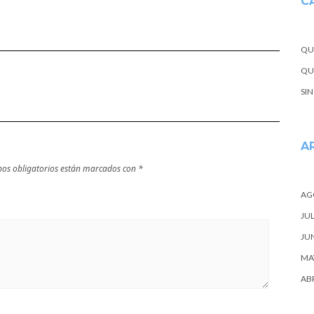
C
guipuzcoa
Bosque de Oma
en Vizcaya
QU
QUE
SI
A
os obligatorios están marcados con
*
AG
JUL
JU
MA
ABR