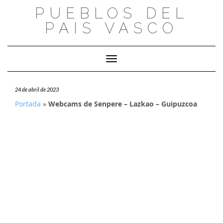
Saltar
PUEBLOS DEL
al
PAIS VASCO
contenido
Cambiar modo de navegación
24 de abril de 2023
Portada
»
Webcams de Senpere – Lazkao – Guipuzcoa