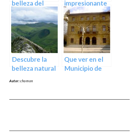
belleza del
impresionante
Santuario de
arte natural del
Arantzazu en
Bosque de Oma
Guipuzcoa –
en Vizcaya
Guía turística y
cultural
Descubre la
Que ver en el
belleza natural
Municipio de
del Parque
Usurbil en
Autor:
chomon
Natural de
guipuzcoa
Aralar en tu
próxima
escapada