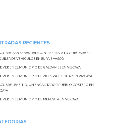
NTRADAS RECIENTES
SCUBRE SAN SEBASTIÁN CON LIBERTAD: TU GUÍA PARA EL
UILER DE VEHÍCULOS EN EL PAÍS VASCO
E VER EN EL MUNICIPIO DE GALDAMES EN VIZCAYA
E VER EN EL MUNICIPIO DE ZIORTZA-BOLIBAR EN VIZCAYA
SCUBRE LEKEITIO, UN ENCANTADOR PUEBLO COSTERO EN
ZCAYA
E VER EN EL MUNICIPIO DE MENDATA EN VIZCAYA
ATEGORIAS