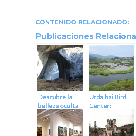
CONTENIDO RELACIONADO:
Publicaciones Relaciona
Descubre la
Urdaibai Bird
belleza oculta
Center:
de Guipuzcoa
Descubre la
en las Cuevas
vida de las aves
de Oñati
en plena