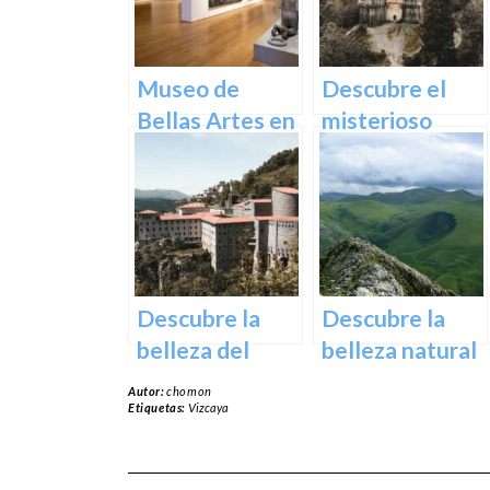
naturaleza
vasca en
Euskadi
Museo de
Descubre el
Bellas Artes en
misterioso
Bilbao:
encanto del
Descubre una
Castillo de
colección única
Butrón
de obras
maestras
Descubre la
Descubre la
belleza del
belleza natural
Santuario de
del Parque
Autor:
chomon
Arantzazu en
Natural de
Etiquetas:
Vizcaya
Guipuzcoa –
Aralar en tu
Guía turística y
próxima