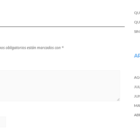
QU
QUE
SI
os obligatorios están marcados con
*
A
AG
JUL
JU
MA
ABR