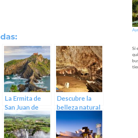
Ay
das:
Si 
qui
bu
tie
La Ermita de
Descubre la
San Juan de
belleza natural
Gaztelugatxe:
de Las Cuevas
Historia, Ruta y
de Pozalagua:
Experiencia
Información y